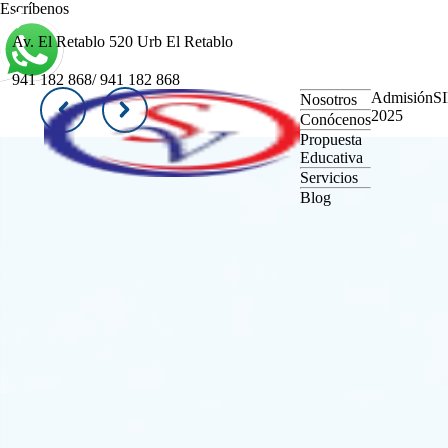
Escríbenos
Av. El Retablo 520 Urb El Retablo
941 182 868/ 941 182 868
Admisión
S
Nosotros
2025
Conócenos
Propuesta
Educativa
Servicios
Blog