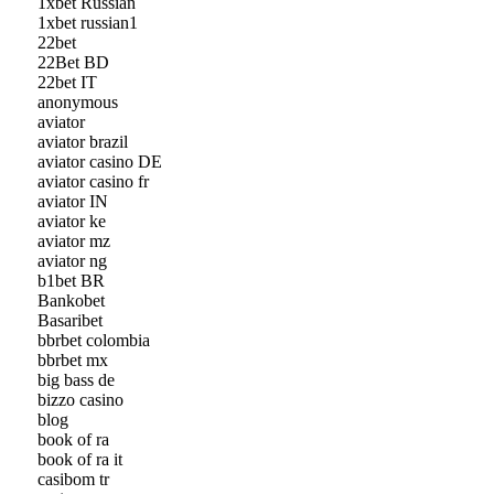
1xbet Russian
1xbet russian1
22bet
22Bet BD
22bet IT
anonymous
aviator
aviator brazil
aviator casino DE
aviator casino fr
aviator IN
aviator ke
aviator mz
aviator ng
b1bet BR
Bankobet
Basaribet
bbrbet colombia
bbrbet mx
big bass de
bizzo casino
blog
book of ra
book of ra it
casibom tr