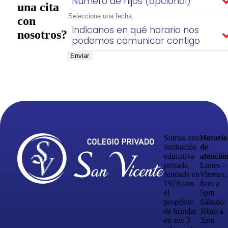
Número de hijos (opcional)
una
cita
con
Indícanos en qué horario nos
nosotros?
podemos comunicar contigo
Somos una
Horario
institución
de
educativa
atenció
privada,
Lunes –
fundada en
Viernes:
1978 con
8am a
el
5pm
propósito
Sábado:
de brindar
10am a
en sus 3
3pm