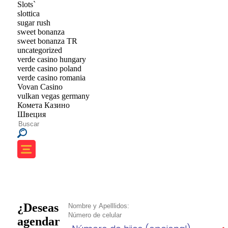
Slots`
slottica
sugar rush
sweet bonanza
sweet bonanza TR
uncategorized
verde casino hungary
verde casino poland
verde casino romania
Vovan Casino
vulkan vegas germany
Комета Казино
Швеция
¿Deseas
agendar