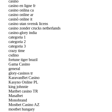
casino
casino en ligne fr
casino onlina ca
casino online ar
casinò online it
casino utan svensk licens
casino zonder crucks netherlands
casino-glory india
categoria 1
categoria 2
categoria 3
crazy time
csdino
fortune tiger brazil
Gama Casino
general
glory-casinos tr
KaravanBet Casino
Kasyno Online PL
king johnnie
Maribet casino TR
Masalbet
Monobrand
Mostbet Casino AZ
mostbet hungary