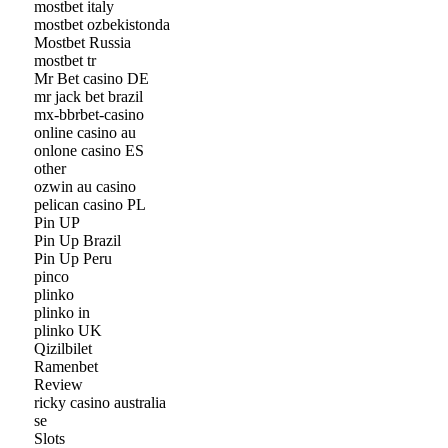
mostbet italy
mostbet ozbekistonda
Mostbet Russia
mostbet tr
Mr Bet casino DE
mr jack bet brazil
mx-bbrbet-casino
online casino au
onlone casino ES
other
ozwin au casino
pelican casino PL
Pin UP
Pin Up Brazil
Pin Up Peru
pinco
plinko
plinko in
plinko UK
Qizilbilet
Ramenbet
Review
ricky casino australia
se
Slots