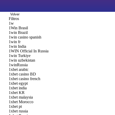
Volver
Filtros
1w
1Win Brasil
1win Brazil
1win casino spanish
1win fr
1win India
1WIN Official In Russia
1win Turkiye
1win uzbekistan
1winRussia
1xbet arabic
1xbet casino BD
1xbet casino french
1xbet egypt
1xbet india
1xbet KR
1xbet malaysia
1xbet Morocco
1xbet pt
1xbet russia