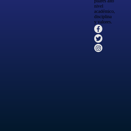
pilares alto
nivel
académico,
disciplina
y valores.