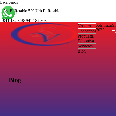
Escríbenos
Av. El Retablo 520 Urb El Retablo
941 182 868/ 941 182 868
Admisión
S
Nosotros
2025
Conócenos
Propuesta
Educativa
Servicios
Blog
Blog